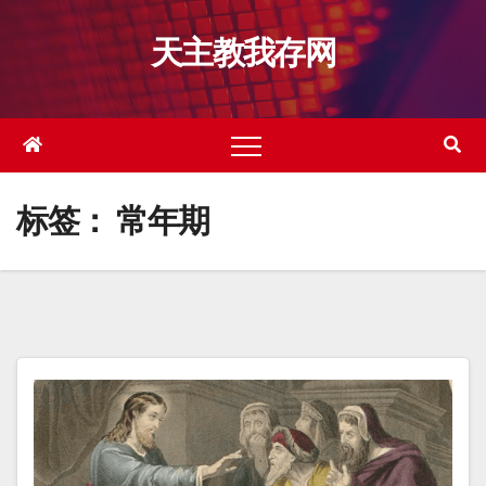
跳
天主教我存网
至
内
容
标签：
常年期