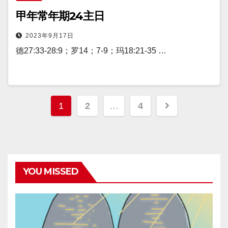
甲年常年期24主日
2023年9月17日
德27:33-28:9；罗14；7-9；玛18:21-35 …
文
1
2
…
4
章
分
页
YOU MISSED