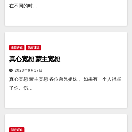
在不同的时…
主日讲道
我存证道
真心宽恕 蒙主宽恕
2023年9月17日
真心宽恕 蒙主宽恕 各位弟兄姐妹， 如果有一个人得罪
了你、伤…
我存证道