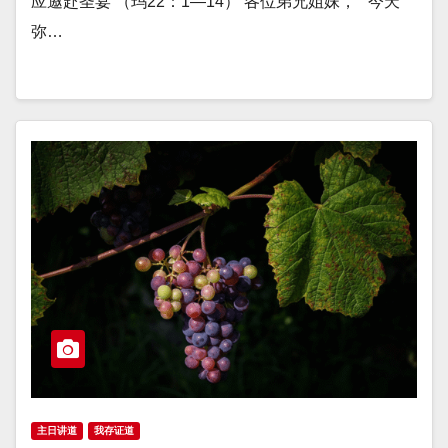
应邀赴圣宴 （玛22：1—14） 各位弟兄姐妹， 今天
弥…
主日讲道
我存证道