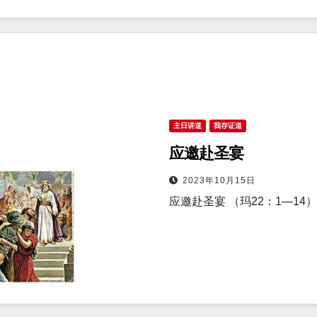
主日讲道
我存证道
应邀赴圣宴
2023年10月15日
应邀赴圣宴 （玛22：1—14