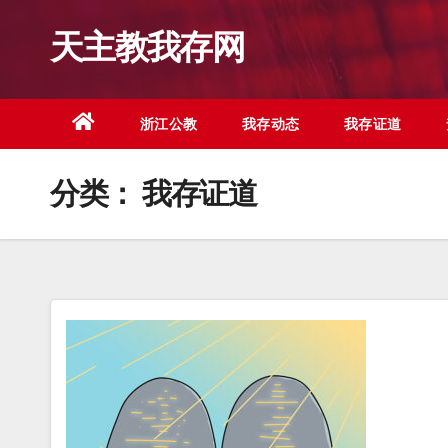
跳
天主教我存网
至
内
容
浙江公教
我存动态
我存证道
分类：
我存证道